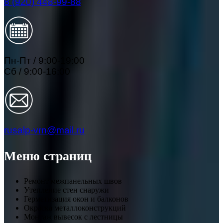
8 (920) 448-99-88
Пн-Пт / 9:00-19:00
Сб / 9:00-16:00
rusalp-vrn@mail.ru
Меню страниц
Ремонт межпанельных швов
Утепление стен снаружи
Герметизация окон и балконов
Окраска металлоконструкций
Монтаж вывесок с лестницы