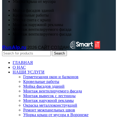
Уборка крыш от мусора
Мойка фасадов зданий
Кровельные работы
Уборка снега с крыш
Монтаж наружной рекламы
Монтаж вентилируемого фасада
Монтаж вентилируемого фасада
RusAlp.ru
2026 САЙТ СОЗДАН
Search
ГЛАВНАЯ
О НАС
НАШИ УСЛУГИ
Герметизация окон и балконов
Кровельные работы
Мойка фасадов зданий
Монтаж вентилируемого фасада
Монтаж вывесок с лестницы
Монтаж наружной рекламы
Окраска металлоконструкций
Ремонт межпанельных швов
Уборка крыш от мусора в Воронеже