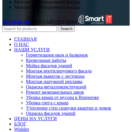
Монтаж вентилируемого фасада
Монтаж вентилируемого фасада
RusAlp.ru
2026 САЙТ СОЗДАН
Search
ГЛАВНАЯ
О НАС
НАШИ УСЛУГИ
Герметизация окон и балконов
Кровельные работы
Мойка фасадов зданий
Монтаж вентилируемого фасада
Монтаж вывесок с лестницы
Монтаж наружной рекламы
Окраска металлоконструкций
Ремонт межпанельных швов
Уборка крыш от мусора в Воронеже
Уборка снега с крыш
Утепление стен снаружи квартир и домов
Окраска фасадов зданий
ЦЕНЫ НА УСЛУГИ
БЛОГ
Wishlist