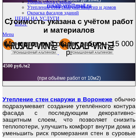
Уборка снега с крыш
rusalp-vrn@mail.ru
Утепление стен снаружи квартир и домов
Окраска фасадов зданий
ЦЕНЫ НА УСЛУГИ
Стоимость указана с учётом работ
БЛОГ
и материалов
Menu
Минимальный объём работ — 15 000
р.
4500 руб./м2
(при объёме работ от 10м2)
Утепление стен снаружи в Воронеже
обычно
подразумевает создание утеплённого контура
фасада с последующим декоративно-
защитным слоем, что позволяет снизить
теплопотери, улучшить комфорт внутри дома и
уменьшить риск промерзания стен в суровые