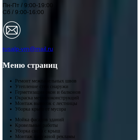
Пн-Пт / 9:00-19:00
Сб / 9:00-16:00
rusalp-vrn@mail.ru
Меню страниц
Ремонт межпанельных швов
Утепление стен снаружи
Герметизация окон и балконов
Окраска металлоконструкций
Монтаж вывесок с лестницы
Уборка крыш от мусора
Мойка фасадов зданий
Кровельные работы
Уборка снега с крыш
Монтаж наружной рекламы