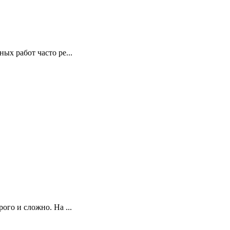
х работ часто ре...
го и сложно. На ...